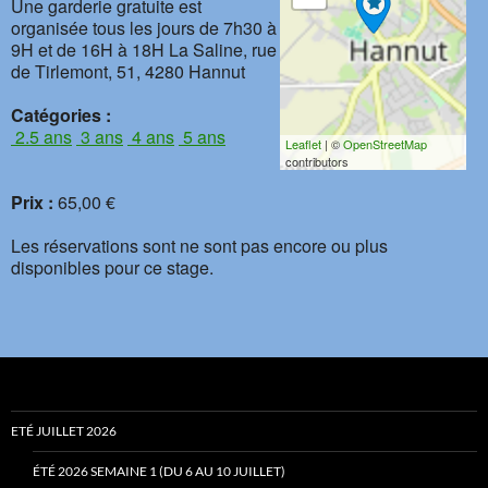
Une garderie gratuite est
organisée tous les jours de 7h30 à
9H et de 16H à 18H La Saline, rue
de Tirlemont, 51, 4280 Hannut
Catégories :
2.5 ans
3 ans
4 ans
5 ans
Leaflet
| ©
OpenStreetMap
contributors
Prix :
65,00 €
Les réservations sont ne sont pas encore ou plus
disponibles pour ce stage.
ETÉ JUILLET 2026
ÉTÉ 2026 SEMAINE 1 (DU 6 AU 10 JUILLET)