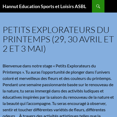
Aller
Recherche
Hannut Education Sports et Loisirs ASBL
au
contenu
PETITS EXPLORATEURS DU
PRINTEMPS (29, 30 AVRIL ET
2 ET 3 MAI)
Bienvenue dans notre stage « Petits Explorateurs du
Printemps ». Tu auras l’opportunité de plonger dans l’univers
coloré et merveilleux des fleurs et des couleurs du printemps.
Pendant une semaine passionnante basée sur le renouveau de
la nature, tu seras immergé dans des activités ludiques et
éducatives inspirées par la saison du renouveau de la nature et
la beauté qui l’accompagne. Tu seras encouragé à observer,
sentir et toucher différentes variétés de fleurs, différentes
odeurs… À travers des activités artistiques telles que la