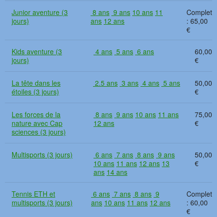
Junior aventure (3
8 ans
9 ans
10 ans
11
jours)
ans
12 ans
65,00
€
Kids aventure (3
4 ans
5 ans
6 ans
60,00
jours)
€
La tête dans les
2.5 ans
3 ans
4 ans
5 ans
50,00
étoiles (3 jours)
€
Les forces de la
8 ans
9 ans
10 ans
11 ans
75,00
nature avec Cap
12 ans
€
sciences (3 jours)
Multisports (3 jours)
6 ans
7 ans
8 ans
9 ans
50,00
10 ans
11 ans
12 ans
13
€
ans
14 ans
Tennis ETH et
6 ans
7 ans
8 ans
9
multisports (3 jours)
ans
10 ans
11 ans
12 ans
60,00
€