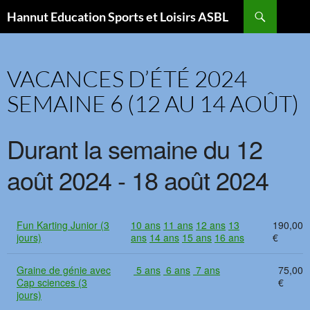
Aller
Recherche
Hannut Education Sports et Loisirs ASBL
au
contenu
VACANCES D’ÉTÉ 2024
SEMAINE 6 (12 AU 14 AOÛT)
Durant la semaine du 12
août 2024 - 18 août 2024
Fun Karting Junior (3
10 ans
11 ans
12 ans
13
190,00
jours)
ans
14 ans
15 ans
16 ans
€
Graine de génie avec
5 ans
6 ans
7 ans
75,00
Cap sciences (3
€
jours)