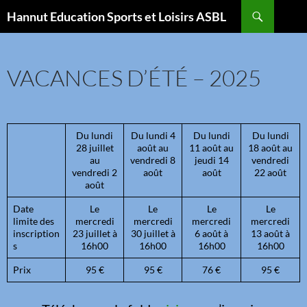
Aller
Recherche
Hannut Education Sports et Loisirs ASBL
au
contenu
VACANCES D’ÉTÉ – 2025
Du lundi
Du lundi 4
Du lundi
Du lundi
28 juillet
août au
11 août au
18 août au
au
vendredi 8
jeudi 14
vendredi
vendredi 2
août
août
22 août
août
Date
Le
Le
Le
Le
limite des
mercredi
mercredi
mercredi
mercredi
inscription
23 juillet à
30 juillet à
6 août à
13 août à
s
16h00
16h00
16h00
16h00
Prix
95 €
95 €
76 €
95 €