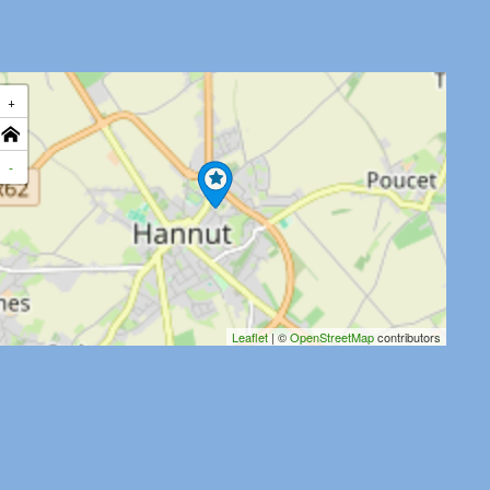
+
-
Leaflet
| ©
OpenStreetMap
contributors