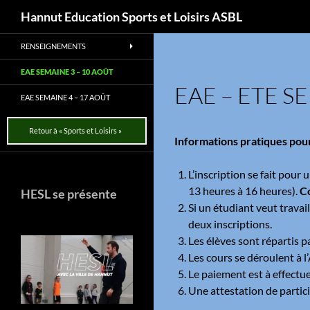
Recherche
Hannut Education Sports et Loisirs ASBL
Aller
RENSEIGNEMENTS
au
contenu
EAE SEMAINE 3 – 10 AOÛT
EAE – ETE S
EAE SEMAINE 4 – 17 AOÛT
Retour à « Sports et Loisirs »
Informations pratiques pour 
L’inscription se fait pour
13 heures à 16 heures).
Co
HESL se présente
Si un étudiant veut travai
deux inscriptions.
Les élèves sont répartis 
Les cours se déroulent à
Le paiement est à effectue
Une attestation de particip