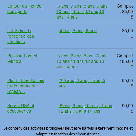
Le tour du monde
6 ans
7 ans
8 ans
9 ans
des sports
10 ans
11 ans
12 ans
13
85,00
ans
14 ans
€
Les kids à la
4 ans
5 ans
6 ans
85,00
rencontre des
€
émotions
Passion Foot et
6 ans
7 ans
8 ans
9 ans
Mundial
10 ans
11 ans
12 ans
13
85,00
ans
14 ans
€
Plouf ! Direction les
2.5 ans
3 ans
4 ans
5
85,00
profondeurs de
ans
€
l’océan…
Sports USA et
8 ans
9 ans
10 ans
11 ans
90,00
découvertes
12 ans
13 ans
14 ans
€
Le contenu des activités proposées peut être parfois légèrement modifié et
adapté en fonction des circonstances.