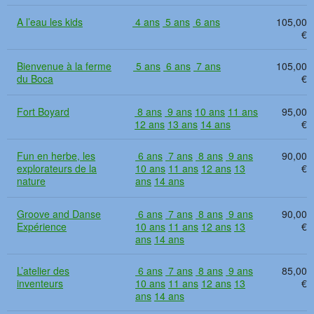
A l’eau les kids
4 ans
5 ans
6 ans
105,00
€
Bienvenue à la ferme
5 ans
6 ans
7 ans
105,00
du Boca
€
Fort Boyard
8 ans
9 ans
10 ans
11 ans
95,00
12 ans
13 ans
14 ans
€
Fun en herbe, les
6 ans
7 ans
8 ans
9 ans
90,00
explorateurs de la
10 ans
11 ans
12 ans
13
€
nature
ans
14 ans
Groove and Danse
6 ans
7 ans
8 ans
9 ans
90,00
Expérience
10 ans
11 ans
12 ans
13
€
ans
14 ans
L’atelier des
6 ans
7 ans
8 ans
9 ans
85,00
inventeurs
10 ans
11 ans
12 ans
13
€
ans
14 ans