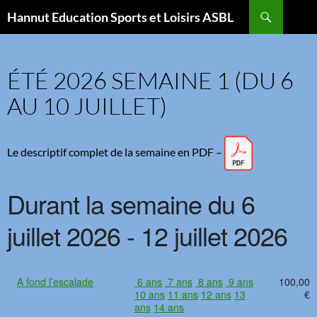
Aller
Recherche
Hannut Education Sports et Loisirs ASBL
au
contenu
ÉTÉ 2026 SEMAINE 1 (DU 6
AU 10 JUILLET)
Le descriptif complet de la semaine en PDF –
Durant la semaine du 6
juillet 2026 - 12 juillet 2026
A fond l’escalade
6 ans
7 ans
8 ans
9 ans
100,00
10 ans
11 ans
12 ans
13
€
ans
14 ans