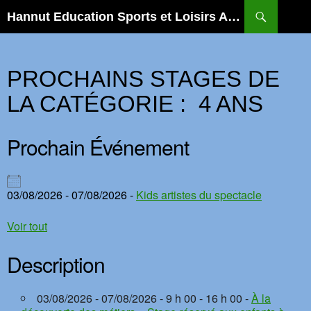
Aller
Recherche
Hannut Education Sports et Loisirs ASBL
au
contenu
PROCHAINS STAGES DE
LA CATÉGORIE : 4 ANS
Prochain Événement
03/08/2026 - 07/08/2026 -
Kids artistes du spectacle
Voir tout
Description
03/08/2026 - 07/08/2026 - 9 h 00 - 16 h 00 -
À la