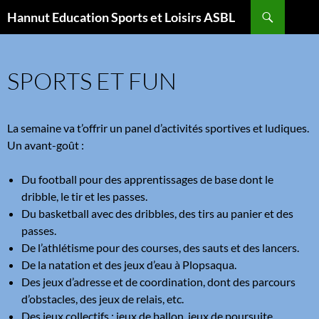
Aller
Recherche
Hannut Education Sports et Loisirs ASBL
au
contenu
SPORTS ET FUN
La semaine va t’offrir un panel d’activités sportives et ludiques.
Un avant-goût :
Du football pour des apprentissages de base dont le
dribble, le tir et les passes.
Du basketball avec des dribbles, des tirs au panier et des
passes.
De l’athlétisme pour des courses, des sauts et des lancers.
De la natation et des jeux d’eau à Plopsaqua.
Des jeux d’adresse et de coordination, dont des parcours
d’obstacles, des jeux de relais, etc.
Des jeux collectifs : jeux de ballon, jeux de poursuite…