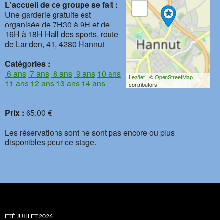
L'accueil de ce groupe se fait :
-
Une garderie gratuite est
organisée de 7H30 à 9H et de
16H à 18H Hall des sports, route
de Landen, 41, 4280 Hannut
Catégories :
6 ans
7 ans
8 ans
9 ans
10 ans
Leaflet
| ©
OpenStreetMap
11 ans
12 ans
13 ans
14 ans
contributors
Prix :
65,00 €
Les réservations sont ne sont pas encore ou plus
disponibles pour ce stage.
ETÉ JUILLET 2026