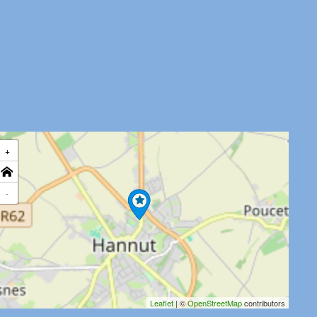
+
-
Leaflet
| ©
OpenStreetMap
contributors