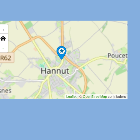
+
-
Leaflet
| ©
OpenStreetMap
contributors