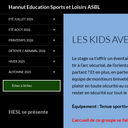
Recherche
Hannut Education Sports et Loisirs ASBL
Aller
ETÉ JUILLET 2026
au
contenu
ETÉ AOÛT 2026
LES KIDS A
PRINTEMPS 2026
DÉTENTE CARNAVAL 2026
Le stage va t’offrir un évent
HIVER 2025
tir à l’arc sécurisé, de l’ori
partant ? Et en plus, en par
AUTOMNE 2025
équipe de moniteurs brevetés,
plaisir en toute sécurité au 
Échec à l’échec
rester en sécurité sur tout 
Équipement : Tenue sportive
HESL se présente
L’accueil de ce groupe se fa