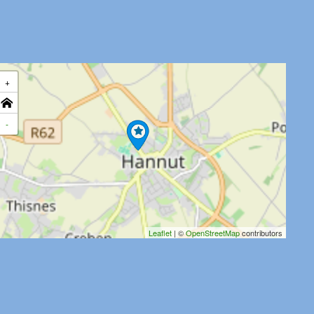
+
-
Leaflet
| ©
OpenStreetMap
contributors