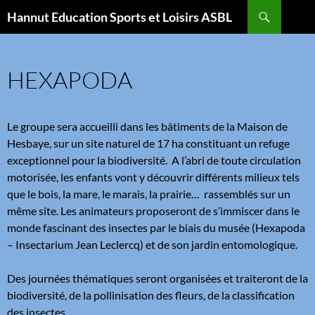
Aller
Recherche
Hannut Education Sports et Loisirs ASBL
au
contenu
HEXAPODA
Le groupe sera accueilli dans les bâtiments de la Maison de
Hesbaye, sur un site naturel de 17 ha constituant un refuge
exceptionnel pour la biodiversité. A l’abri de toute circulation
motorisée, les enfants vont y découvrir différents milieux tels
que le bois, la mare, le marais, la prairie… rassemblés sur un
même site. Les animateurs proposeront de s’immiscer dans le
monde fascinant des insectes par le biais du musée (Hexapoda
– Insectarium Jean Leclercq) et de son jardin entomologique.
Des journées thématiques seront organisées et traiteront de la
biodiversité, de la pollinisation des fleurs, de la classification
des insectes.