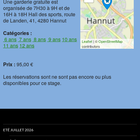
Une garderie gratuite est
organisée de 7H30 à 9H et de
16H à 18H Hall des sports, route
de Landen, 41, 4280 Hannut
Catégories :
6 ans
7 ans
8 ans
9 ans
10 ans
Leaflet
| ©
OpenStreetMap
11 ans
12 ans
contributors
Prix :
95,00 €
Les réservations sont ne sont pas encore ou plus
disponibles pour ce stage.
ETÉ JUILLET 2026