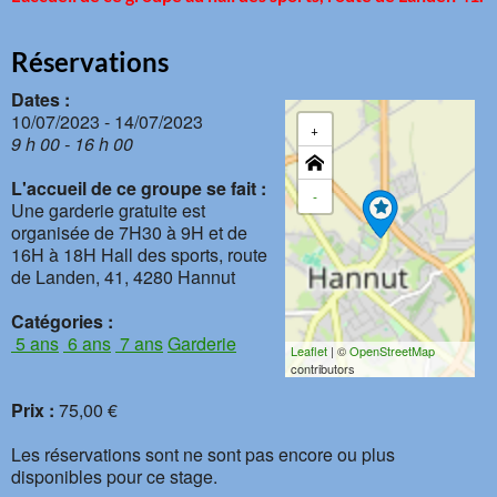
Réservations
Dates :
10/07/2023 - 14/07/2023
+
9 h 00 - 16 h 00
L'accueil de ce groupe se fait :
-
Une garderie gratuite est
organisée de 7H30 à 9H et de
16H à 18H Hall des sports, route
de Landen, 41, 4280 Hannut
Catégories :
5 ans
6 ans
7 ans
Garderie
Leaflet
| ©
OpenStreetMap
contributors
Prix :
75,00 €
Les réservations sont ne sont pas encore ou plus
disponibles pour ce stage.