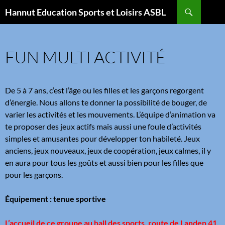
Aller
Recherche
Hannut Education Sports et Loisirs ASBL
au
contenu
FUN MULTI ACTIVITÉ
De 5 à 7 ans, c’est l’âge ou les filles et les garçons regorgent
d’énergie. Nous allons te donner la possibilité de bouger, de
varier les activités et les mouvements. L’équipe d’animation va
te proposer des jeux actifs mais aussi une foule d’activités
simples et amusantes pour développer ton habileté. Jeux
anciens, jeux nouveaux, jeux de coopération, jeux calmes, il y
en aura pour tous les goûts et aussi bien pour les filles que
pour les garçons.
Équipement : tenue sportive
L’accueil de ce groupe
au hall des sports, route de Landen 41
.