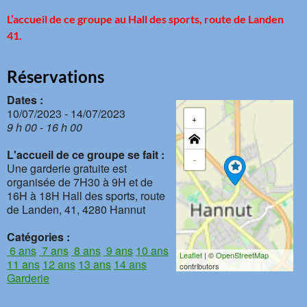
L’accueil de ce groupe
au Hall des sports, route de Landen
41
.
Réservations
Dates :
10/07/2023 - 14/07/2023
+
9 h 00 - 16 h 00
L'accueil de ce groupe se fait :
-
Une garderie gratuite est
organisée de 7H30 à 9H et de
16H à 18H Hall des sports, route
de Landen, 41, 4280 Hannut
Catégories :
6 ans
7 ans
8 ans
9 ans
10 ans
Leaflet
| ©
OpenStreetMap
11 ans
12 ans
13 ans
14 ans
contributors
Garderie