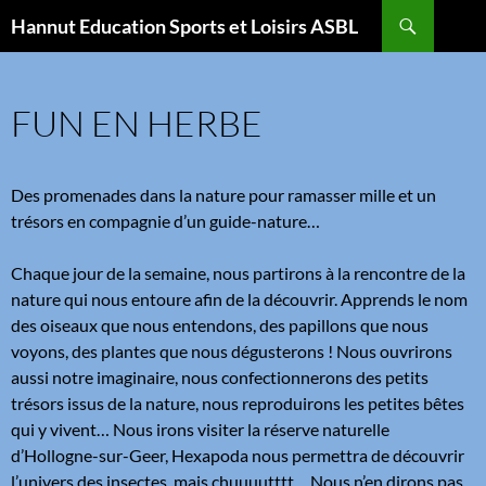
Aller
Recherche
Hannut Education Sports et Loisirs ASBL
au
contenu
FUN EN HERBE
Des promenades dans la nature pour ramasser mille et un
trésors en compagnie d’un guide-nature…
Chaque jour de la semaine, nous partirons à la rencontre de la
nature qui nous entoure afin de la découvrir. Apprends le nom
des oiseaux que nous entendons, des papillons que nous
voyons, des plantes que nous dégusterons ! Nous ouvrirons
aussi notre imaginaire, nous confectionnerons des petits
trésors issus de la nature, nous reproduirons les petites bêtes
qui y vivent… Nous irons visiter la réserve naturelle
d’Hollogne-sur-Geer, Hexapoda nous permettra de découvrir
l’univers des insectes, mais chuuuutttt… Nous n’en dirons pas