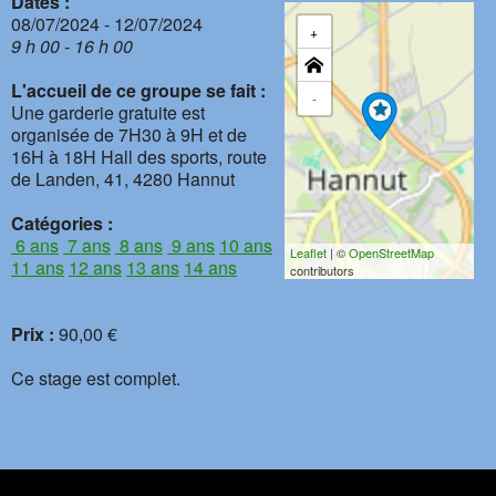
Dates :
08/07/2024 - 12/07/2024
+
9 h 00 - 16 h 00
L'accueil de ce groupe se fait :
-
Une garderie gratuite est
organisée de 7H30 à 9H et de
16H à 18H Hall des sports, route
de Landen, 41, 4280 Hannut
Catégories :
6 ans
7 ans
8 ans
9 ans
10 ans
Leaflet
| ©
OpenStreetMap
11 ans
12 ans
13 ans
14 ans
contributors
Prix :
90,00 €
Ce stage est complet.