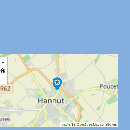
+
-
Leaflet
| ©
OpenStreetMap
contributors