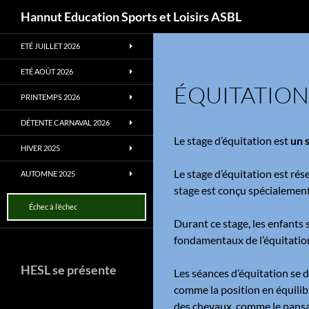
Recherche
Hannut Education Sports et Loisirs ASBL
Aller
ETÉ JUILLET 2026
au
contenu
ETÉ AOÛT 2026
ÉQUITATION
PRINTEMPS 2026
DÉTENTE CARNAVAL 2026
Le stage d’équitation est
un s
HIVER 2025
Le stage d’équitation est ré
AUTOMNE 2025
stage est conçu spécialement
Échec à l’échec
Durant ce stage, les enfants 
fondamentaux de l’équitation.
HESL se présente
Les séances d’équitation se 
comme la position en équilibr
des chevaux, comme le pansag