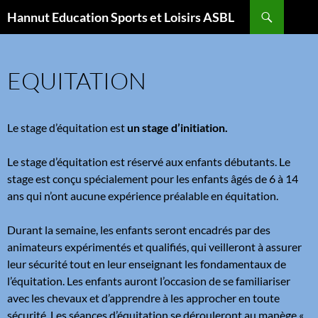
Aller
Recherche
Hannut Education Sports et Loisirs ASBL
au
contenu
EQUITATION
Le stage d’équitation est
un stage d’initiation.
Le stage d’équitation est réservé aux enfants débutants. Le
stage est conçu spécialement pour les enfants âgés de 6 à 14
ans qui n’ont aucune expérience préalable en équitation.
Durant la semaine, les enfants seront encadrés par des
animateurs expérimentés et qualifiés, qui veilleront à assurer
leur sécurité tout en leur enseignant les fondamentaux de
l’équitation. Les enfants auront l’occasion de se familiariser
avec les chevaux et d’apprendre à les approcher en toute
sécurité. Les séances d’équitation se dérouleront au manège «