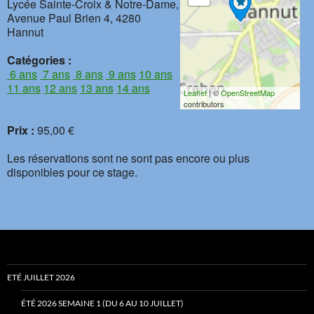
Lycée Sainte-Croix & Notre-Dame,
Avenue Paul Brien 4, 4280
Hannut
Catégories :
6 ans
7 ans
8 ans
9 ans
10 ans
11 ans
12 ans
13 ans
14 ans
Leaflet
| ©
OpenStreetMap
contributors
Prix :
95,00 €
Les réservations sont ne sont pas encore ou plus
disponibles pour ce stage.
ETÉ JUILLET 2026
ÉTÉ 2026 SEMAINE 1 (DU 6 AU 10 JUILLET)