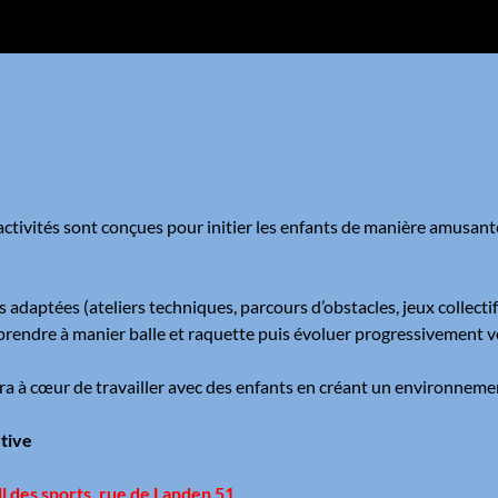
s activités sont conçues pour initier les enfants de manière amusan
adaptées (ateliers techniques, parcours d’obstacles, jeux collectif
ndre à manier balle et raquette puis évoluer progressivement ver
ra à cœur de travailler avec des enfants en créant un environnem
tive
ll des sports, rue de Landen 51.