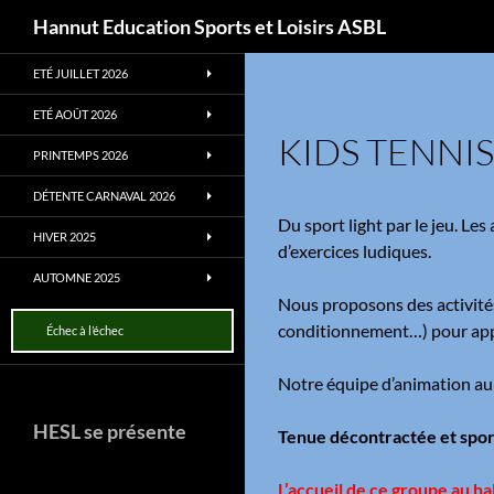
Recherche
Hannut Education Sports et Loisirs ASBL
Aller
ETÉ JUILLET 2026
au
contenu
ETÉ AOÛT 2026
KIDS TENNIS
PRINTEMPS 2026
DÉTENTE CARNAVAL 2026
Du sport light par le jeu. Le
HIVER 2025
d’exercices ludiques.
AUTOMNE 2025
Nous proposons des activités 
conditionnement…) pour appre
Échec à l’échec
Notre équipe d’animation au
HESL se présente
Tenue décontractée et spor
L’accueil de ce groupe au ha