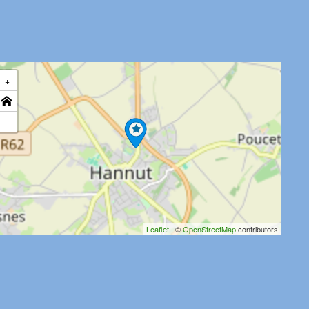
+
-
Leaflet
| ©
OpenStreetMap
contributors