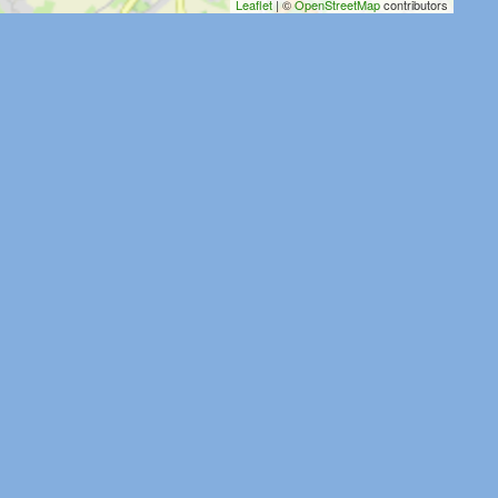
Leaflet
| ©
OpenStreetMap
contributors