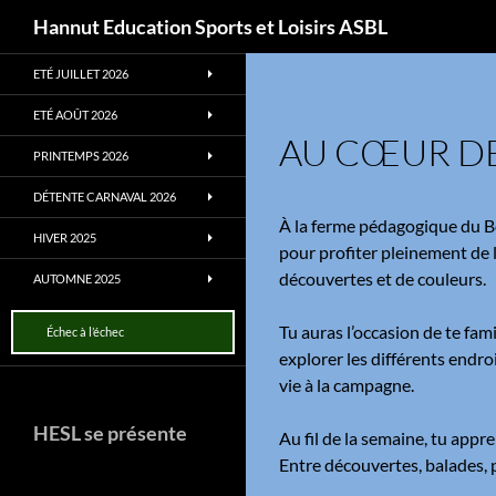
Recherche
Hannut Education Sports et Loisirs ASBL
Aller
ETÉ JUILLET 2026
au
contenu
ETÉ AOÛT 2026
AU CŒUR DE
PRINTEMPS 2026
DÉTENTE CARNAVAL 2026
À la ferme pédagogique du Bo
HIVER 2025
pour profiter pleinement de l
découvertes et de couleurs.
AUTOMNE 2025
Tu auras l’occasion de te fami
Échec à l’échec
explorer les différents endroi
vie à la campagne.
HESL se présente
Au fil de la semaine, tu app
Entre découvertes, balades, 